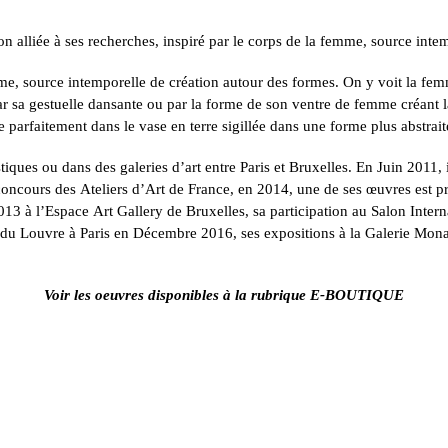
ion alliée à ses recherches, inspiré par le corps de la femme, source int
me, source intemporelle de création autour des formes. On y voit la fe
ar sa gestuelle dansante ou par la forme de son ventre de femme créan
parfaitement dans le vase en terre sigillée dans une forme plus abstrait
iques ou dans des galeries d’art entre Paris et Bruxelles. En Juin 2011, il
au concours des Ateliers d’Art de France, en 2014, une de ses œuvres es
 à l’Espace Art Gallery de Bruxelles, sa participation au Salon Interna
u Louvre à Paris en Décembre 2016, ses expositions à la Galerie Mona 
Voir les oeuvres disponibles à la rubrique E-BOUTIQUE