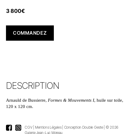
3 800
€
COMMANDEZ
DESCRIPTION
Arnauld de Bussierre,
Formes & Mouvements I
, huile sur toile,
120 x 120 cm.
CGV
|
Mentions Légales
|
Conception Double Geste
| © 2026
Galerie Jean-Luc Moreau