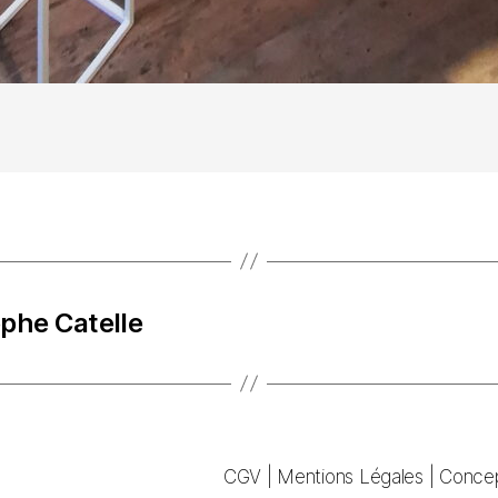
ophe Catelle
CGV
|
Mentions Légales
|
Concep